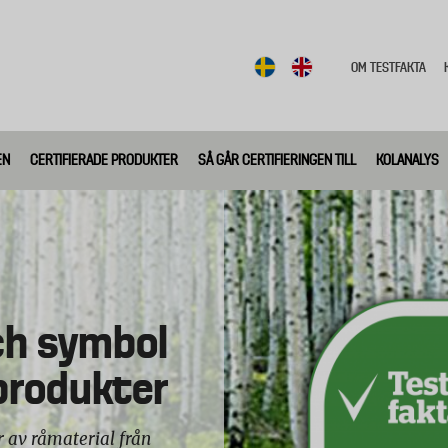
OM TESTFAKTA
Biobased
top
menu
EN
CERTIFIERADE PRODUKTER
SÅ GÅR CERTIFIERINGEN TILL
KOLANALYS
ngen av
och symbol
ll mer
ter och
produkter
iv
r av råmaterial från
iering får märkas med