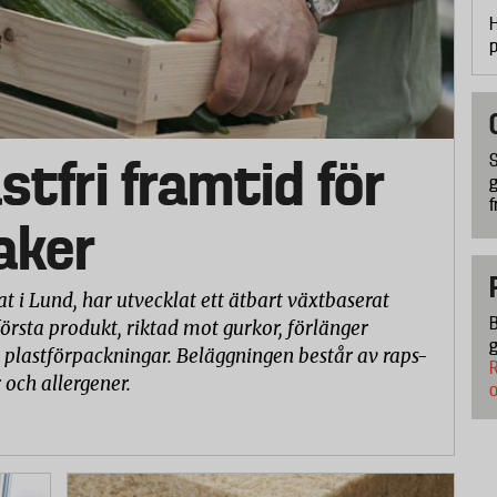
H
p
stfri framtid för
S
g
f
aker
t i Lund, har utvecklat ett ätbart växtbaserat
B
första produkt, riktad mot gurkor, förlänger
g
 plastförpackningar. Beläggningen består av raps-
R
r och allergener.