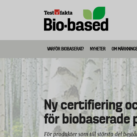
Skip
to
main
content
VARFÖR BIOBASERAT?
NYHETER
OM MÄRKNING
Biobased
Främjar utveckli
Ny certifiering 
Guidar köparen ti
fossilfria produk
för biobaserade 
hållbara alternat
förpackningar
För produkter som till största del bestå
Produkter som klarar kraven för certif